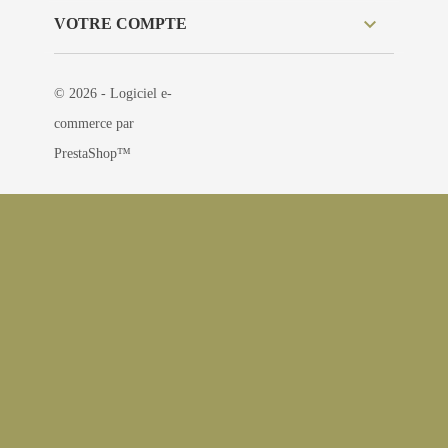

VOTRE COMPTE
© 2026 - Logiciel e-
commerce par
PrestaShop™