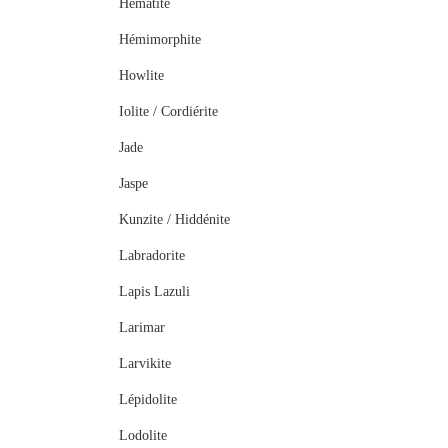
Hématite
Hémimorphite
Howlite
Iolite / Cordiérite
Jade
Jaspe
Kunzite / Hiddénite
Labradorite
Lapis Lazuli
Larimar
Larvikite
Lépidolite
Lodolite