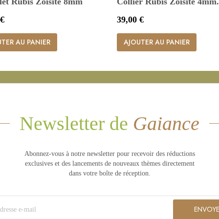
let Rubis Zoïsite 8mm
Collier Rubis Zoisite 4mm.
Prix
 €
39,00 €


Aperçu rapide
Aperçu rapide
TER AU PANIER
AJOUTER AU PANIER
Newsletter de
Gaiance
Abonnez-vous à notre newsletter pour recevoir des réductions
exclusives et des lancements de nouveaux thèmes directement
dans votre boîte de réception.