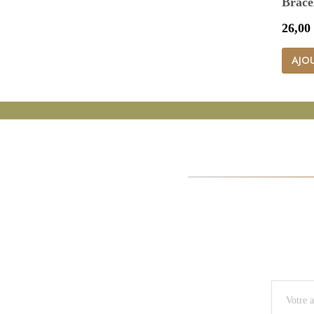
Brace
Prix
26,00
AJOU