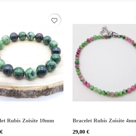
favorite_border
let Rubis Zoïsite 10mm
Bracelet Rubis Zoisite 4mm
Prix
 €
29,00 €


Aperçu rapide
Aperçu rapide