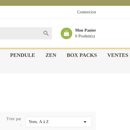
Connexion
Mon Panier

0 Produit(s)
PENDULE
ZEN
BOX PACKS
VENTES 
Trier par

Nom, A à Z
: