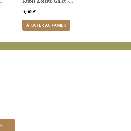
..
Rubis Zoïsite Galet -...
Prix
9,00 €

Aperçu rapide
AJOUTER AU PANIER