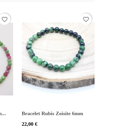
favorite_border
favorite_border
...
Bracelet Rubis Zoisite 6mm
Prix
22,00 €

Aperçu rapide