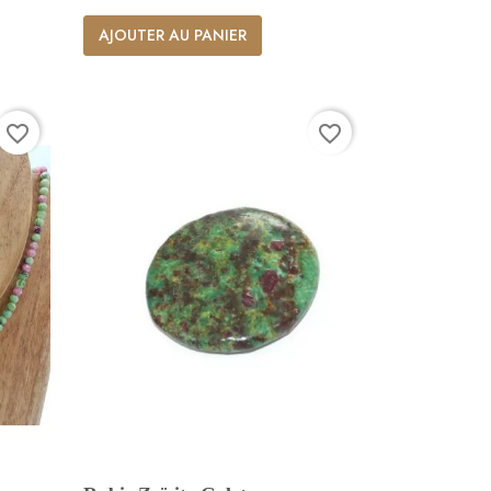
AJOUTER AU PANIER
favorite_border
favorite_border