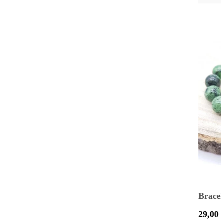
Brace
Prix
29,00