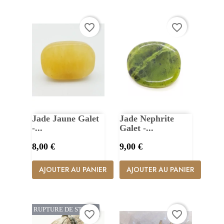
favorite_border
favorite_border
Jade Jaune Galet
Jade Nephrite
-...
Galet -...
Prix
Prix
8,00 €
9,00 €
AJOUTER AU PANIER
AJOUTER AU PANIER
RUPTURE DE STOCK
favorite_border
favorite_border