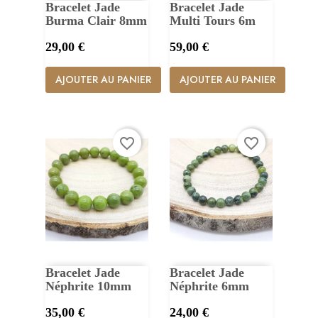
Bracelet Jade
Bracelet Jade
Burma Clair 8mm
Multi Tours 6m
Prix
Prix
29,00 €
59,00 €
AJOUTER AU PANIER
AJOUTER AU PANIER
favorite_border
favorite_border
Bracelet Jade
Bracelet Jade
Néphrite 10mm
Néphrite 6mm
Prix
Prix
35,00 €
24,00 €