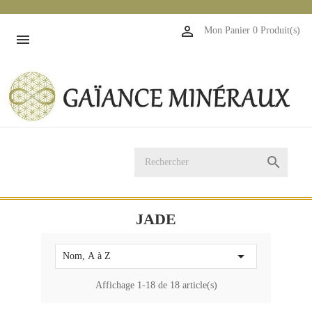
1

Mon Panier
0 Produit(s)


JADE

Nom, A à Z
Affichage 1-18 de 18 article(s)