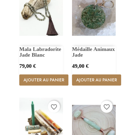
Mala Labradorite
Médaille Animaux
Jade Blanc
Jade
Prix
Prix
79,00 €
49,00 €
AJOUTER AU PANIER
AJOUTER AU PANIER
favorite_border
favorite_border