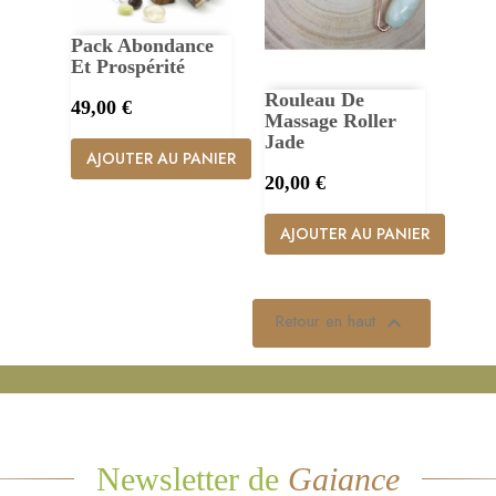
Pack Abondance
Et Prospérité
Rouleau De
Prix
49,00 €
Massage Roller
Jade
AJOUTER AU PANIER
Prix
20,00 €
AJOUTER AU PANIER
Retour en haut

Newsletter de
Gaiance