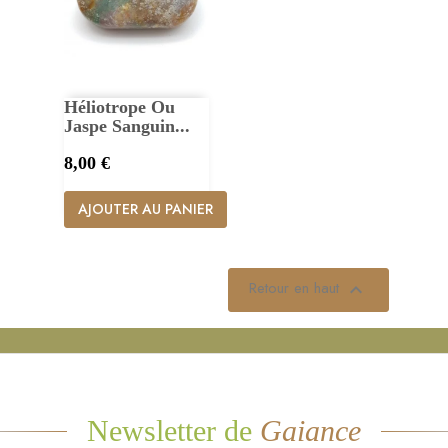
Héliotrope Ou
Jaspe Sanguin...
Prix
8,00 €
AJOUTER AU PANIER
Retour en haut

Newsletter de
Gaiance