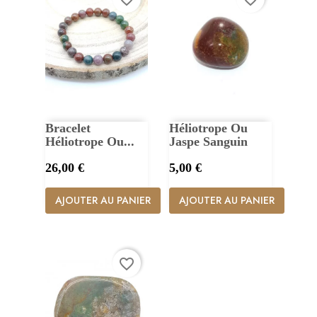
Bracelet
Héliotrope Ou
Héliotrope Ou...
Jaspe Sanguin
Prix
Prix
26,00 €
5,00 €
AJOUTER AU PANIER
AJOUTER AU PANIER
favorite_border