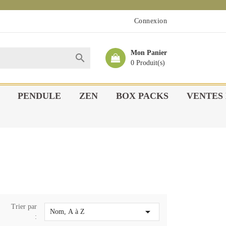
Connexion
Mon Panier

0 Produit(s)
PENDULE
ZEN
BOX PACKS
VENTES 
Trier par

Nom, A à Z
: