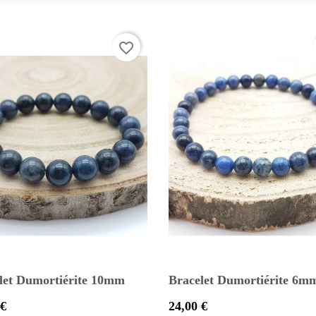
favorite_border
let Dumortiérite 10mm
Bracelet Dumortiérite 6m
Prix
 €
24,00 €


Aperçu rapide
Aperçu rapide