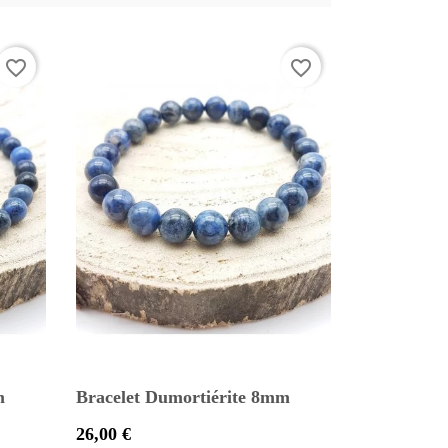
favorite_border
favorite_border
m
Bracelet Dumortiérite 8mm
Prix
26,00 €

Aperçu rapide