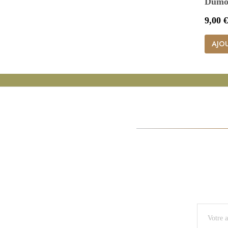
Dumort
Prix
9,00 €
AJOU