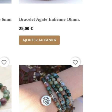
ue 6mm
Bracelet Agate Indienne 10mm.
Prix
29,00 €

Aperçu rapide
AJOUTER AU PANIER
favorite_border
favorite_border