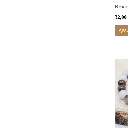
Bracel
Prix
32,00
AJOU