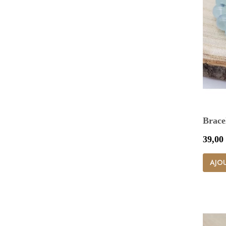
Brace
Prix
39,00
AJOU