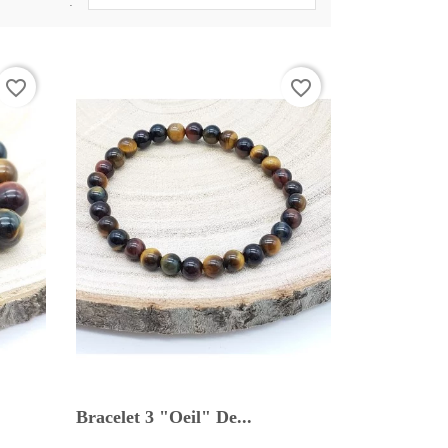
:
favorite_border
favorite_border
Bracelet 3 "Oeil" De...