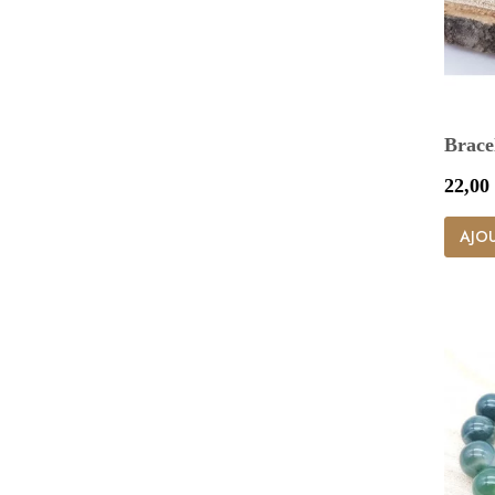
Brace
Prix
22,00
AJOU