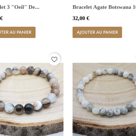
et 3 "Oeil" De...
Bracelet Agate Botswana 
Prix
 €
32,00 €


Aperçu rapide
Aperçu rapide
TER AU PANIER
AJOUTER AU PANIER
favorite_border