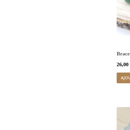
Brace
Prix
26,00
AJOU