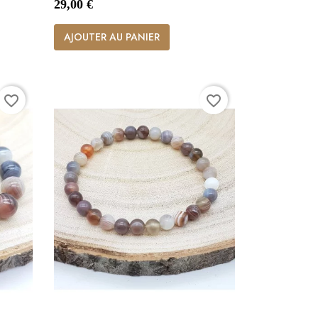
Prix
29,00 €

Aperçu rapide
AJOUTER AU PANIER
favorite_border
favorite_border