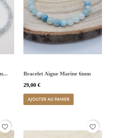
...
Bracelet Aigue Marine 6mm
Prix
29,00 €

Aperçu rapide
AJOUTER AU PANIER
favorite_border
favorite_border