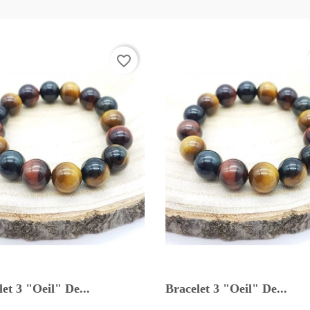
favorite_border
et 3 "Oeil" De...
Bracelet 3 "Oeil" De...