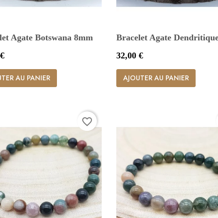
let Agate Botswana 8mm
Bracelet Agate Dendritiq
Prix
 €
32,00 €


Aperçu rapide
Aperçu rapide
TER AU PANIER
AJOUTER AU PANIER
favorite_border