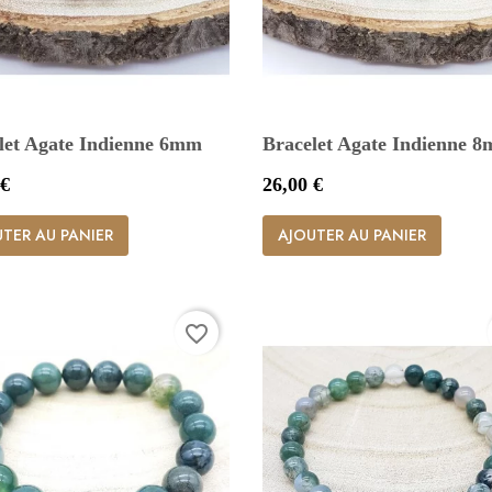
let Agate Indienne 6mm
Bracelet Agate Indienne 
Prix
 €
26,00 €


Aperçu rapide
Aperçu rapide
TER AU PANIER
AJOUTER AU PANIER
favorite_border