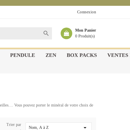
Connexion
Mon Panier

0 Produit(s)
PENDULE
ZEN
BOX PACKS
VENTES 
eilles.... Vous pouvez porter le minéral de votre choix de
Trier par

Nom, A à Z