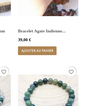
8mm
Bracelet Agate Indienne...
Prix
39,00 €

Aperçu rapide
AJOUTER AU PANIER
favorite_border
favorite_border