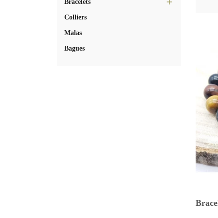

Bracelets
Colliers
Malas
Bagues
Bracel