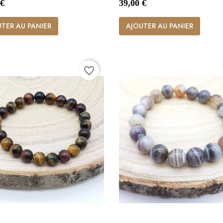
Prix
 €
39,00 €


Aperçu rapide
Aperçu rapide
TER AU PANIER
AJOUTER AU PANIER
favorite_border