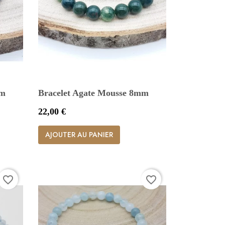
mm
Bracelet Agate Mousse 8mm
Prix
22,00 €

Aperçu rapide
AJOUTER AU PANIER
favorite_border
favorite_border