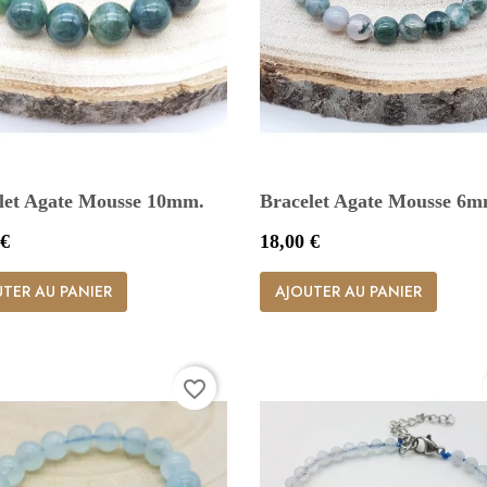
let Agate Mousse 10mm.
Bracelet Agate Mousse 6
Prix
 €
18,00 €


Aperçu rapide
Aperçu rapide
TER AU PANIER
AJOUTER AU PANIER
favorite_border