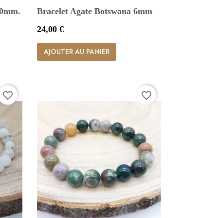
10mm.
Bracelet Agate Botswana 6mm
Prix
24,00 €

Aperçu rapide
AJOUTER AU PANIER
favorite_border
favorite_border