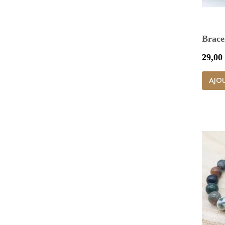
Brace
Prix
29,00
AJOU