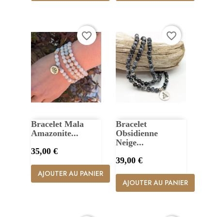
favorite_border
favorite_border
Bracelet Mala
Bracelet
Amazonite...
Obsidienne
Neige...
Prix
35,00 €
Prix
39,00 €
AJOUTER AU PANIER
AJOUTER AU PANIER