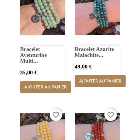
Bracelet
Bracelet Azurite
Aventurine
Malachite...
Multi...
Prix
49,00 €
Prix
35,00 €
AJOUTER AU PANIER
AJOUTER AU PANIER
favorite_border
favorite_border