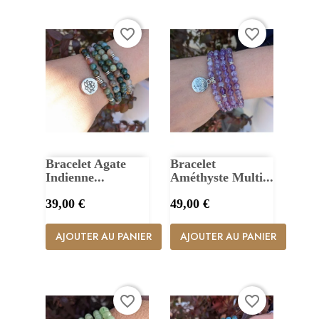
favorite_border
favorite_border
Bracelet Agate
Bracelet
Indienne...
Améthyste Multi...
Prix
Prix
39,00 €
49,00 €
AJOUTER AU PANIER
AJOUTER AU PANIER
favorite_border
favorite_border