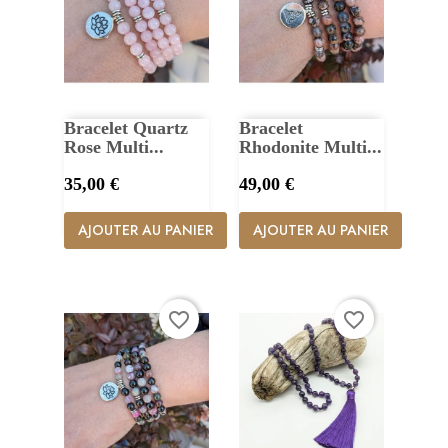
Bracelet Quartz
Bracelet
Rose Multi...
Rhodonite Multi...
Prix
Prix
35,00 €
49,00 €
AJOUTER AU PANIER
AJOUTER AU PANIER
favorite_border
favorite_border