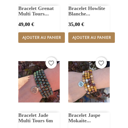
Bracelet Grenat
Bracelet Howlite
Multi Tours...
Blanche...
Prix
Prix
49,00 €
35,00 €
AJOUTER AU PANIER
AJOUTER AU PANIER
favorite_border
favorite_border
Bracelet Jade
Bracelet Jaspe
Multi Tours 6m
Mokaite...