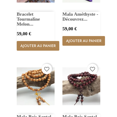
Bracelet
Mala Améthyste -
Tourmaline
Découvrez...
Melon...
Prix
59,00 €
Prix
59,00 €
AJOUTER AU PANIER
AJOUTER AU PANIER
favorite_border
favorite_border
Mala Bois Santal
Mala Bois Santal