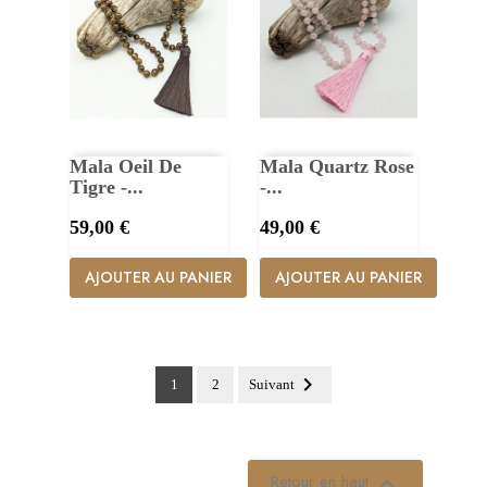
Mala Oeil De
Mala Quartz Rose
Tigre -...
-...
Prix
Prix
59,00 €
49,00 €
AJOUTER AU PANIER
AJOUTER AU PANIER

1
2
Suivant
Retour en haut
