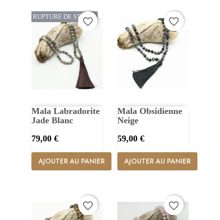
RUPTURE DE STOCK
favorite_border
favorite_border
Mala Labradorite
Mala Obsidienne
Jade Blanc
Neige
Prix
Prix
79,00 €
59,00 €
AJOUTER AU PANIER
AJOUTER AU PANIER
favorite_border
favorite_border