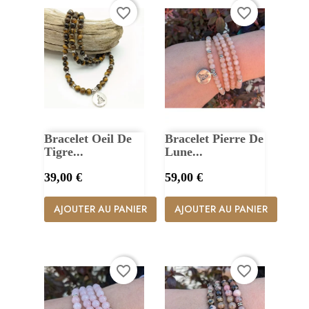
favorite_border
favorite_border
Bracelet Oeil De
Bracelet Pierre De
Tigre...
Lune...
Prix
Prix
39,00 €
59,00 €
AJOUTER AU PANIER
AJOUTER AU PANIER
favorite_border
favorite_border