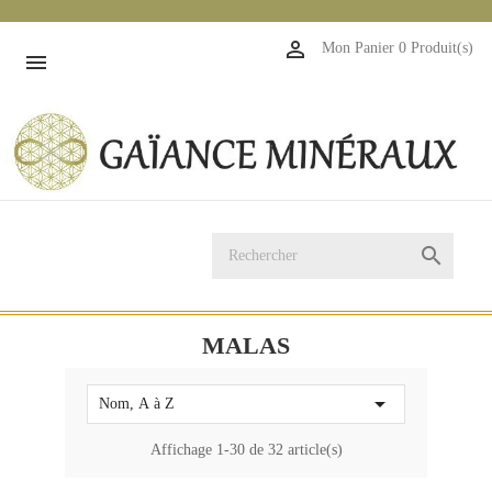
1

Mon Panier
0 Produit(s)


MALAS

Nom, A à Z
Affichage 1-30 de 32 article(s)