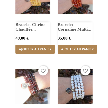
Bracelet Citrine
Bracelet
Chauffée...
Cornaline Multi...
Prix
Prix
49,00 €
35,00 €
AJOUTER AU PANIER
AJOUTER AU PANIER
favorite_border
favorite_border