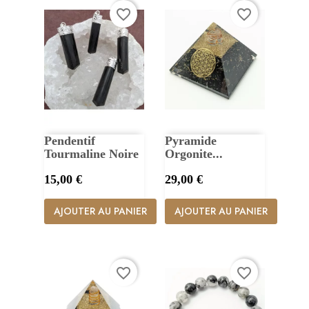
favorite_border
favorite_border
Pendentif
Pyramide
Tourmaline Noire
Orgonite...
Prix
Prix
15,00 €
29,00 €
AJOUTER AU PANIER
AJOUTER AU PANIER
favorite_border
favorite_border