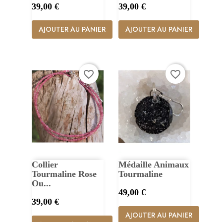
Prix
Prix
39,00 €
39,00 €
AJOUTER AU PANIER
AJOUTER AU PANIER
favorite_border
favorite_border
Collier
Médaille Animaux
Tourmaline Rose
Tourmaline
Ou...
Prix
49,00 €
Prix
39,00 €
AJOUTER AU PANIER