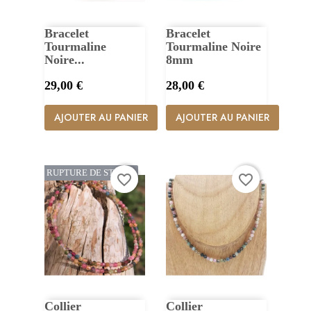
Bracelet
Bracelet
Tourmaline
Tourmaline Noire
Noire...
8mm
Prix
Prix
29,00 €
28,00 €
AJOUTER AU PANIER
AJOUTER AU PANIER
RUPTURE DE STOCK
favorite_border
favorite_border
Collier
Collier