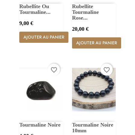
Rubellite Ou
Rubellite
Tourmaline...
Tourmaline
Rose...
Prix
9,00 €
Prix
20,00 €
AJOUTER AU PANIER
AJOUTER AU PANIER
favorite_border
favorite_border
Tourmaline Noire
Tourmaline Noire
10mm