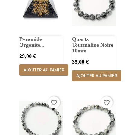
Pyramide
Quartz
Orgonite...
Tourmaline Noire
10mm
Prix
29,00 €
Prix
35,00 €
AJOUTER AU PANIER
AJOUTER AU PANIER
favorite_border
favorite_border