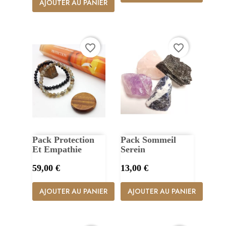
AJOUTER AU PANIER
favorite_border
favorite_border
Pack Protection
Pack Sommeil
Et Empathie
Serein
Prix
Prix
59,00 €
13,00 €
AJOUTER AU PANIER
AJOUTER AU PANIER