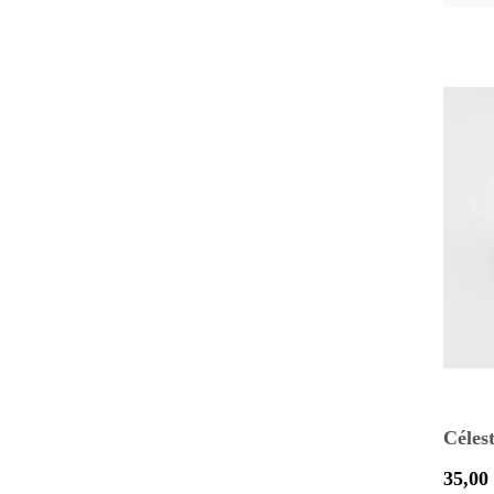
Céles
Prix
35,00