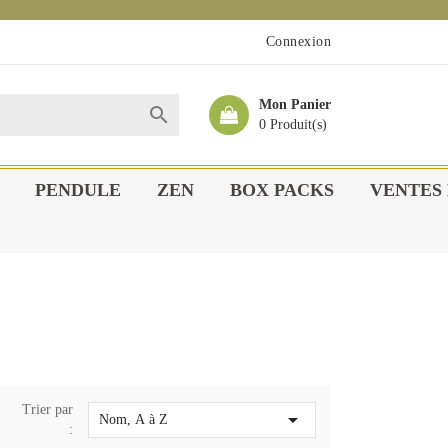
Connexion
Mon Panier

0 Produit(s)
PENDULE
ZEN
BOX PACKS
VENTES 
Trier par

Nom, A à Z
: