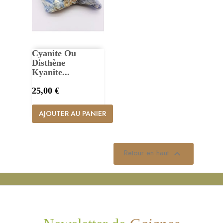
Cyanite Ou
Disthène
Kyanite...
Prix
25,00 €
AJOUTER AU PANIER
Retour en haut
