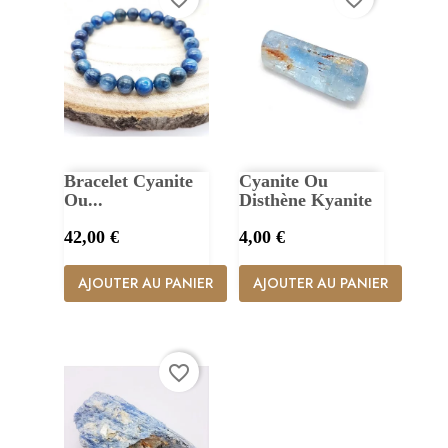
Bracelet Cyanite
Cyanite Ou
Ou...
Disthène Kyanite
Prix
Prix
42,00 €
4,00 €
AJOUTER AU PANIER
AJOUTER AU PANIER
favorite_border