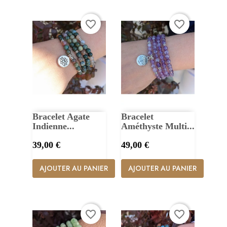
favorite_border
favorite_border
Bracelet Agate
Bracelet
Indienne...
Améthyste Multi...
Prix
Prix
39,00 €
49,00 €
AJOUTER AU PANIER
AJOUTER AU PANIER
favorite_border
favorite_border