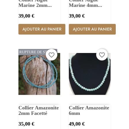
Marine 2mm...
Marine 4mm...
Prix
Prix
39,00 €
39,00 €
AJOUTER AU PANIER
AJOUTER AU PANIER
RUPTURE DE STOCK
favorite_border
favorite_border
Collier Amazonite
Collier Amazonite
2mm Facetté
6mm
Prix
Prix
35,00 €
49,00 €