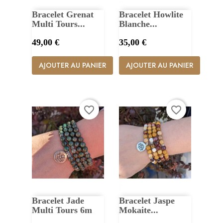
Bracelet Grenat
Bracelet Howlite
Multi Tours...
Blanche...
Prix
Prix
49,00 €
35,00 €
AJOUTER AU PANIER
AJOUTER AU PANIER
favorite_border
favorite_border
Bracelet Jade
Bracelet Jaspe
Multi Tours 6m
Mokaite...