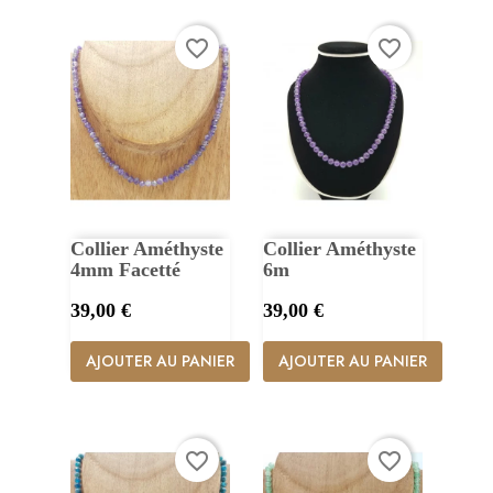
favorite_border
favorite_border
Collier Améthyste
Collier Améthyste
4mm Facetté
6m
Prix
Prix
39,00 €
39,00 €
AJOUTER AU PANIER
AJOUTER AU PANIER
favorite_border
favorite_border