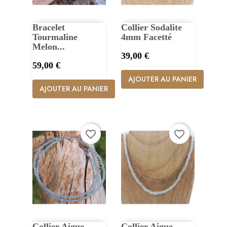
Bracelet
Collier Sodalite
Tourmaline
4mm Facetté
Melon...
Prix
39,00 €
Prix
59,00 €
AJOUTER AU PANIER
AJOUTER AU PANIER
favorite_border
favorite_border
Collier Aigue
Collier Aigue