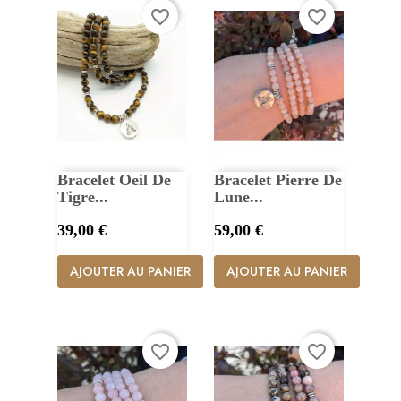
favorite_border
favorite_border
Bracelet Oeil De
Bracelet Pierre De
Tigre...
Lune...
Prix
Prix
39,00 €
59,00 €
AJOUTER AU PANIER
AJOUTER AU PANIER
favorite_border
favorite_border