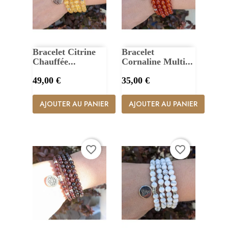
Bracelet Citrine
Bracelet
Chauffée...
Cornaline Multi...
Prix
Prix
49,00 €
35,00 €
AJOUTER AU PANIER
AJOUTER AU PANIER
favorite_border
favorite_border