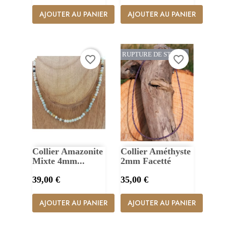
AJOUTER AU PANIER
AJOUTER AU PANIER
RUPTURE DE STOCK
favorite_border
favorite_border
Collier Amazonite
Collier Améthyste
Mixte 4mm...
2mm Facetté
Prix
Prix
39,00 €
35,00 €
AJOUTER AU PANIER
AJOUTER AU PANIER