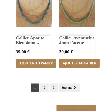
Collier Apatite
Collier Aventurine
Bleu 4mm...
4mm Facetté
Prix
Prix
39,00 €
39,00 €
AJOUTER AU PANIER
AJOUTER AU PANIER

1
2
3
Suivant
Retour en haut
