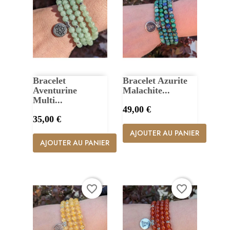
Bracelet
Bracelet Azurite
Aventurine
Malachite...
Multi...
Prix
49,00 €
Prix
35,00 €
AJOUTER AU PANIER
AJOUTER AU PANIER
favorite_border
favorite_border