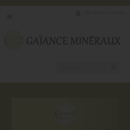
1

Mon Panier
0 Produit(s)

