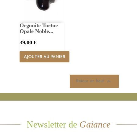
Orgonite Tortue
Opale Noble...
Prix
39,00 €
AJOUTER AU PANIER
Retour en haut

Newsletter de
Gaiance