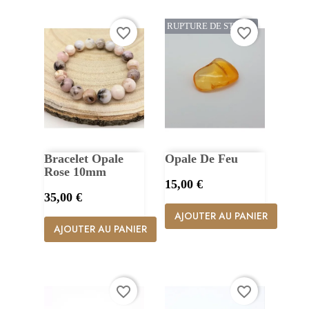
RUPTURE DE STOCK
favorite_border
favorite_border
Bracelet Opale
Opale De Feu
Rose 10mm
Prix
15,00 €
Prix
35,00 €
AJOUTER AU PANIER
AJOUTER AU PANIER
favorite_border
favorite_border