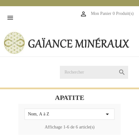
1

Mon Panier
0 Produit(s)


APATITE

Nom, A à Z
Affichage 1-6 de 6 article(s)