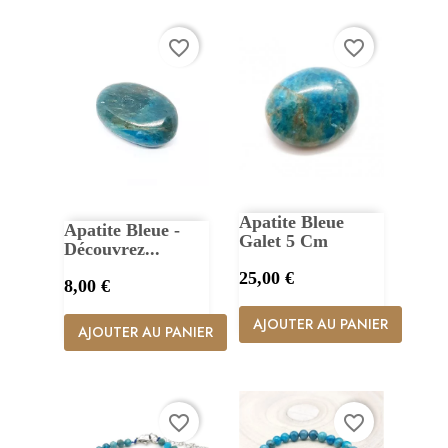
favorite_border
favorite_border
Apatite Bleue
Apatite Bleue -
Galet 5 Cm
Découvrez...
Prix
25,00 €
Prix
8,00 €
AJOUTER AU PANIER
AJOUTER AU PANIER
favorite_border
favorite_border