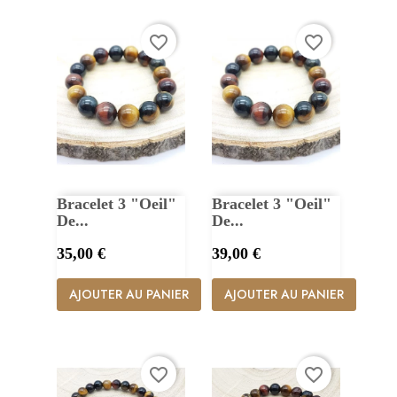
favorite_border
favorite_border
Bracelet 3 "Oeil"
Bracelet 3 "Oeil"
De...
De...
Prix
Prix
35,00 €
39,00 €
AJOUTER AU PANIER
AJOUTER AU PANIER
favorite_border
favorite_border