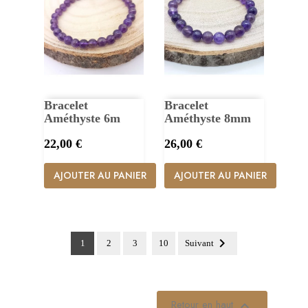
Bracelet
Bracelet
Améthyste 6m
Améthyste 8mm
Prix
Prix
22,00 €
26,00 €
AJOUTER AU PANIER
AJOUTER AU PANIER

1
2
3
10
Suivant
Retour en haut
