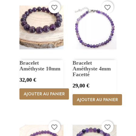
favorite_border
favorite_border
Bracelet
Bracelet
Améthyste 10mm
Améthyste 4mm
Facetté
Prix
32,00 €
Prix
29,00 €
AJOUTER AU PANIER
AJOUTER AU PANIER
favorite_border
favorite_border