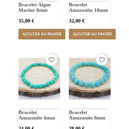
Bracelet Aigue
Bracelet
Marine 8mm
Amazonite 10mm
Prix
Prix
35,00 €
32,00 €
AJOUTER AU PANIER
AJOUTER AU PANIER
favorite_border
favorite_border
Bracelet
Bracelet
Amazonite 6mm
Amazonite 8mm
Prix
Prix
24,00 €
28,00 €